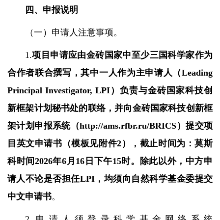
四、申报说明
（一）申请人注意事项。
1.
项目申请应由金砖国家中至少三国科学家作为
合作者联合撰写，其中一人作为主申请人（
Leading
Principal Investigator, LPI
）负责与金砖国家科技创
新框架计划秘书处的联络，并向金砖国家科技创新框
架计划申报系统（
http://ams.rfbr.ru/BRICS
）提交项
目英文申请书（模板见附件
2
），截止时间为：莫斯
科时间
2026
年
6
月
16
日下午
15
时。除此以外，中方申
请人不论是否担任
LPI
，均须向自然科学基金委提交
中文申请书
。
2.
申请人须登录科学基金网络系统